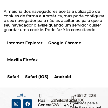
A maioria dos navegadores aceita a utilização de
cookies de forma automática, mas pode configurar
o seu navegador para não as aceitar ou para que o
seu navegador o avise quando um servidor quiser
guardar uma cookie. Pode fazê-lo consultando:
Internet Explorer
Google Chrome
Mozilla Firefox
Safari
Safari (iOS)
Android
+351 21 228
8300
Rua
,
2970-
Sesimbra
,
Portugal
Chamada para a
General
628
RNET
rede fixa nacional