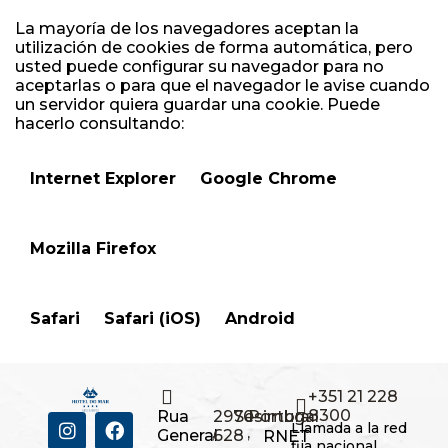
La mayoría de los navegadores aceptan la
utilización de cookies de forma automática, pero
usted puede configurar su navegador para no
aceptarlas o para que el navegador le avise cuando
un servidor quiera guardar una cookie. Puede
hacerlo consultando:
Internet Explorer
Google Chrome
Mozilla Firefox
Safari
Safari (iOS)
Android
+351 21 228
8300
Rua
2970-
Sesimbra
Portugal
Llamada a la red
,
,
General
628
RNET
fija nacional