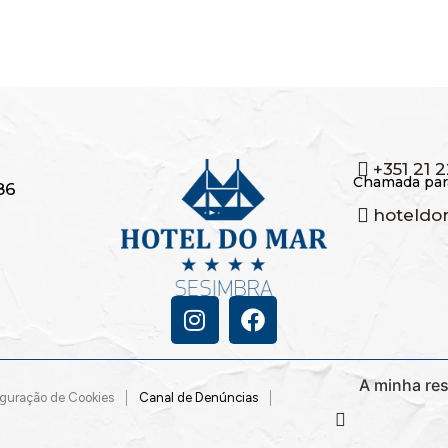
+351 21 
Chamada para
86
hoteldo
A minha re
guração de Cookies
Canal de Denúncias