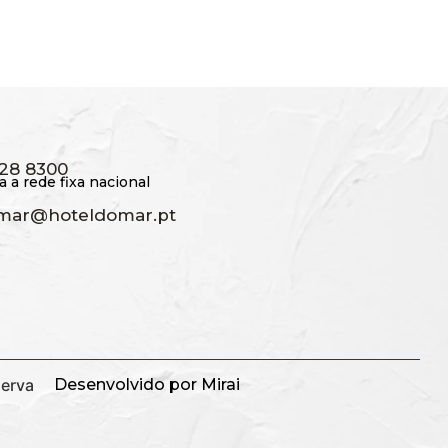
228 8300
 a rede fixa nacional
mar@hoteldomar.pt
serva
Desenvolvido por
Mirai