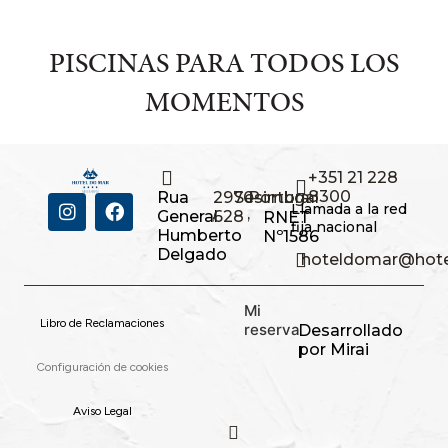
PISCINAS PARA TODOS LOS
MOMENTOS
+351 21 228
8300
Rua
2970-
Sesimbra
Portugal
Llamada a la red
,
,
General
628
RNET
fija nacional
Humberto
Nº1586
Delgado
hoteldomar@hote
Mi
Libro de Reclamaciones
reserva
Desarrollado
por
Mirai
Configuración de cookies
Aviso Legal