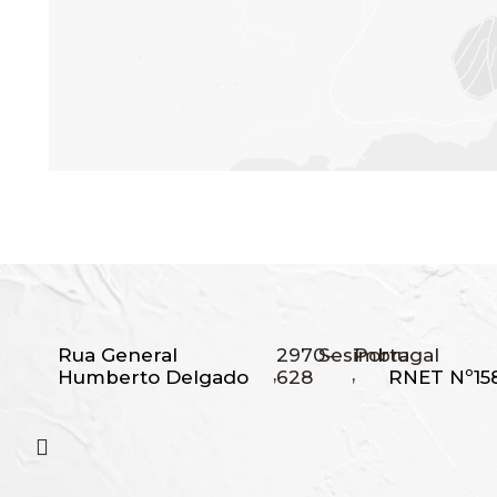
Rua General
2970-
Sesimbra
Portugal
,
,
Humberto Delgado
628
RNET Nº15