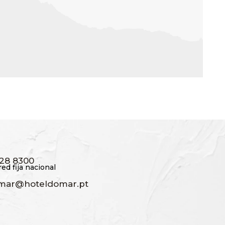
228 8300
red fija nacional
mar@hoteldomar.pt