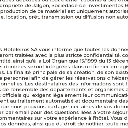
la propriété de Jalgon, Sociedade de Investimentos Ho
a reproduction de ce matériel est uniquement autori
e, location, prêt, transmission ou diffusion non auto
 Hoteleiros SA vous informe que toutes les donnée
eront traitées avec la plus stricte confidentialité,
entité, ainsi qu’à la Loi Organique 15/1999 du 13 déc
s données seront intégrées dans un fichier enregi
 La finalité principale de sa création, de son exis
 personnel afin de gérer les réservations d’héber
nnelles. Les destinataires des informations sont to
eurs de l’ensemble des départements et organismes a
s officiels qui exigent légalement leur communicati
ent au traitement automatisé et documentaire des
ue nous pouvons partager certaines de vos donnée
r par email pour des questions liées à votre séjour
mmentaires sur votre expérience à l’hôtel. Vous di
vos données, ainsi que du droit de notifier toute mo