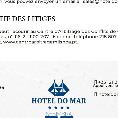
ion, vous pouvez envoyer un email à : sales@hoteldo
F DES LITIGES
peut recourir au Centre d’Arbitrage des Conflits 
s, nº 116, 2º, 1100-207 Lisbonne, téléphone 218 807 
t, www.centroarbitragemlisboa.pt.
+351 21 
Appel vers le
86
hoteldo