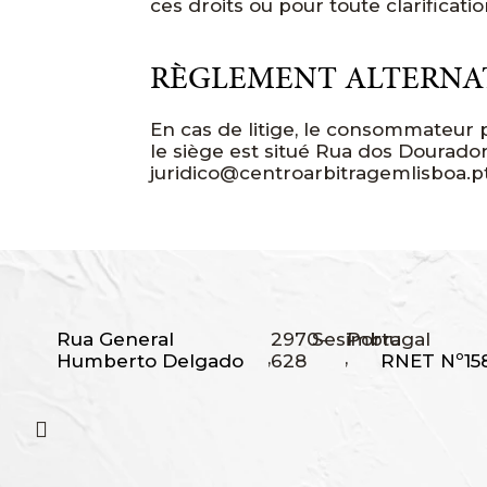
ces droits ou pour toute clarificat
RÈGLEMENT ALTERNATI
En cas de litige, le consommateur 
le siège est situé Rua dos Douradore
juridico@centroarbitragemlisboa.p
Rua General
2970-
Sesimbra
Portugal
,
,
Humberto Delgado
628
RNET Nº15