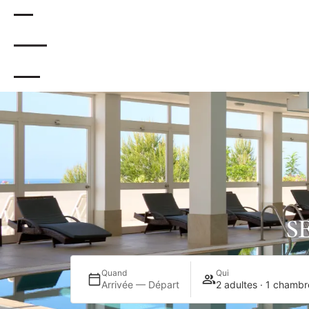
.
S
Quand
Qui
Arrivée — Départ
2 adultes · 1 chambr