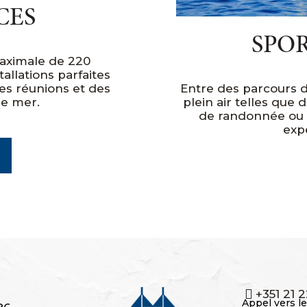
CES
SPO
maximale de 220
allations parfaites
es réunions et des
Entre des parcours de
e mer.
plein air telles que 
de randonnée ou d
exp
+351 21 
Appel vers le