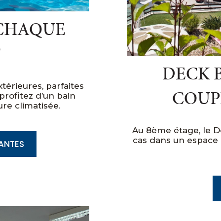
 CHAQUE
T
DECK 
érieures, parfaites
COUP
profitez d’un bain
ure climatisée.
Au 8ème étage, le De
cas dans un espace 
ANTES