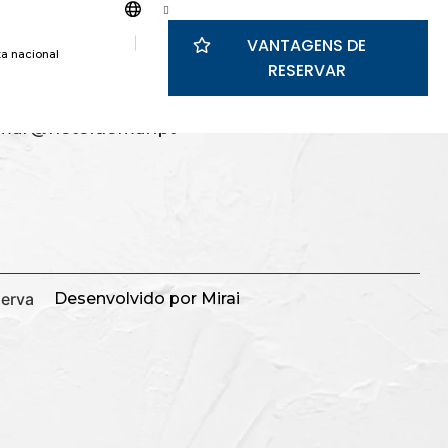
VANTAGENS DE
a nacional
RESERVAR
228 8300
 a rede fixa nacional
mar@hoteldomar.pt
serva
Desenvolvido por
Mirai