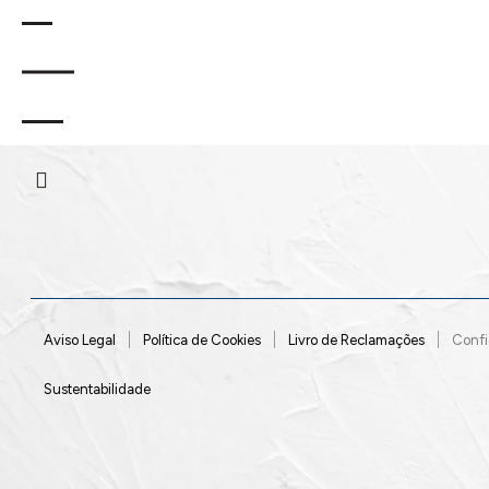
.
Rua General
,
2970-
Sesimbra
,
Portugal
Humberto Delgado
628
RNET Nº15
Aviso Legal
Política de Cookies
Livro de Reclamações
Confi
Sustentabilidade