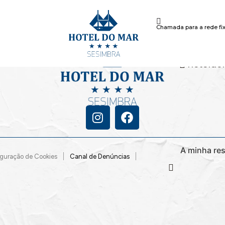
Chamada para a rede fix
+351 21 
Chamada para
86
hoteldo
A minha re
guração de Cookies
Canal de Denúncias